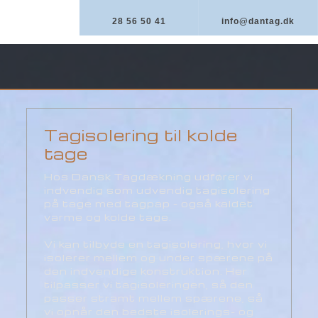
28 56 50 41
info@dantag.dk
​Tagisolering til kolde
tage
​Hos Dansk Tagdækning udfører vi
indvendig som udvendig tagisolering
på tage med tagpap - også kaldet
varme og kolde tage.
Vi kan tilbyde en tagisolering, hvor vi
isolerer mellem og under spærene på
den indvendige konstruktion. Her
tilpasser vi tagisoleringen, så den
passer stramt mellem spærene, så
vi opnår den bedste isolerings- og