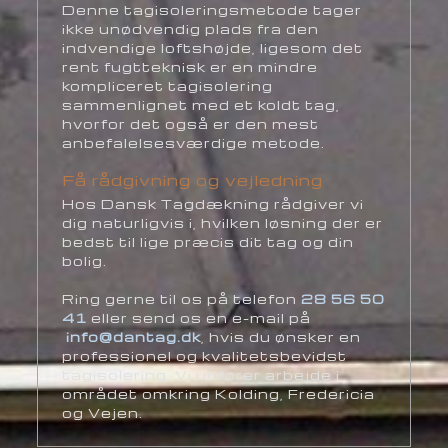
Denne tagisoleringsmetode tager
ikke unødvendig plads fra den
indvendige loftshøjde, ligesom det
rent fugtteknisk er en mindre
kompliceret tagisolering
sammenlignet med et koldt tag,
hvorfor det også er den mest
anbefalelsesværdige metode.
Få rådgivning og vejledning
Hos Dansk Tagdækning rådgiver vi
dig naturligvis i, hvilken løsning der er
bedst til lige præcis dit tag og din
bolig.
Ring gerne til os på telefon
28 56 50
41
eller send os en e-mail på
info@dantag.dk
, hvis du ønsker en
professionel og kvalitetsbevidst
tagisolering. Vi udfører arbejde i
området omkring Kolding, Fredericia
og Vejen.