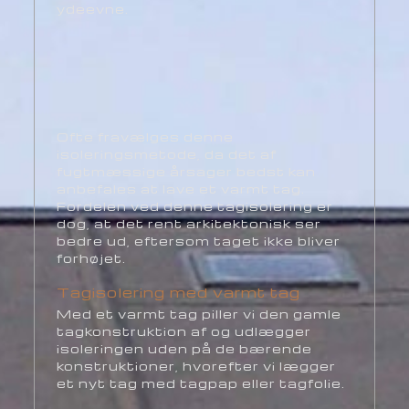
ydeevne.
​Ofte fravælges denne
isoleringsmetode, da det af
fugtmæssige årsager bedst kan
anbefales at lave et varmt tag.
Fordelen ved denne tagisolering er
dog, at det rent arkitektonisk ser
bedre ud, eftersom taget ikke bliver
forhøjet.
Tagisolering med varmt tag
Med et varmt tag piller vi den gamle
tagkonstruktion af og udlægger
isoleringen uden på de bærende
konstruktioner, hvorefter vi lægger
et nyt tag med tagpap eller tagfolie.