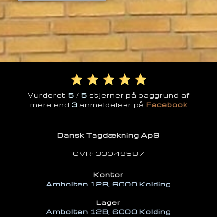
​​Vurderet
5
/
5
stjerner på baggrund af
mere end
3
anmeldelser på​
Facebook
Dansk Tagdækning ApS
​CVR: 33049587​
Kontor
Ambolten 12B, 6000 Kolding
​-
Lager
Ambolten 12B, 6000 Kolding