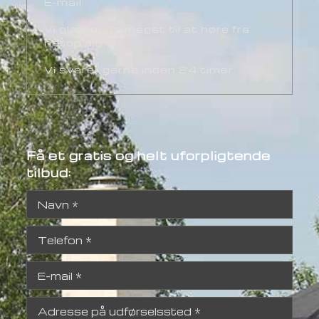
E-mail:
info@dantag.dk
Vi glæder os meget til at høre fra
netop dig.
Vi svarer gerne inden 24 timer.
Få et gratis og helt uforpligtende
tilbud: