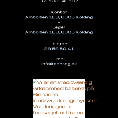
​CVR: 33049587​
Kontor
Ambolten 12B, 6000 Kolding
​-
Lager
Ambolten 12B, 6000 Kolding
​Telefon:
28 56 50 41
E-mail:
info@dantag.dk