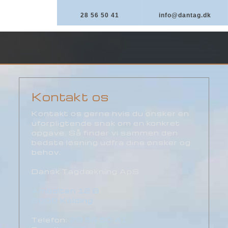
28 56 50 41
info@dantag.dk
Kontakt os​
​Kontakt os gerne hvis du ønsker en
uforpligtende snak om en konkret
opgave. Så finder vi sammen den
bedste løsning udfra dine ønsker og
behov.
​Dansk Tagdækning ApS
Ambolten 12 B
​6000 Kolding
Telefon:
28 56 50 41